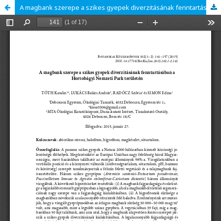
A magbank szerepe a szikes gyepek diverzitásának fenntartásában a Hortobágyi Nemzeti Park területén