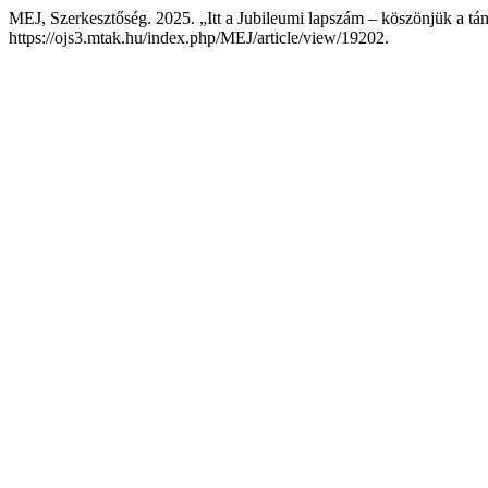
MEJ, Szerkesztőség. 2025. „Itt a Jubileumi lapszám – köszönjük a tá
https://ojs3.mtak.hu/index.php/MEJ/article/view/19202.