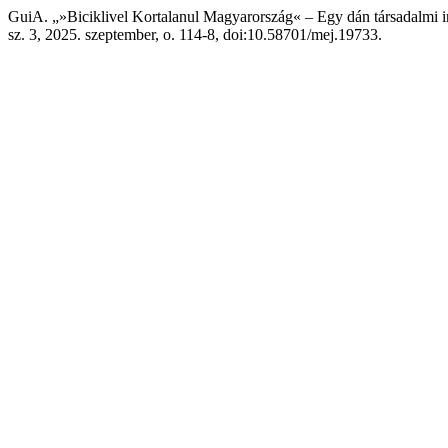
GuiA. „»Biciklivel Kortalanul Magyarország« – Egy dán társadalmi 
sz. 3, 2025. szeptember, o. 114-8, doi:10.58701/mej.19733.