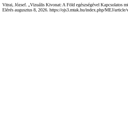
Vitrai, József. „Vizuális Kivonat: A Föld egészségével Kapcsolatos m
Elérés augusztus 8, 2026. https://ojs3.mtak.hu/index.php/MEJ/article