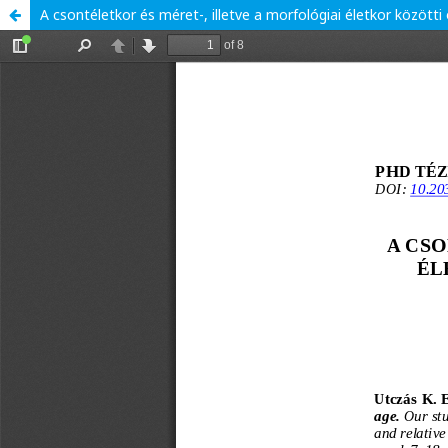
A csontéletkor és méret-, illetve a morfológiai életkor között