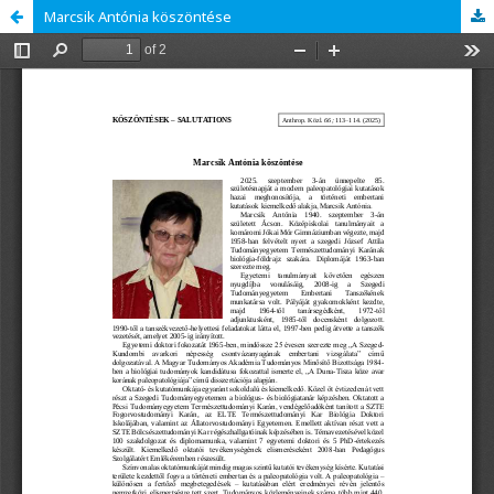
Marcsik Antónia köszöntése