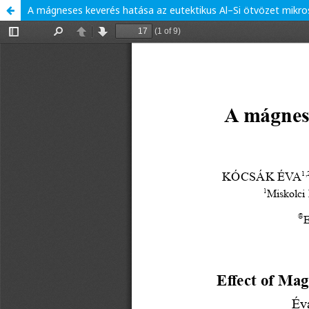
A mágneses keverés hatása az eutektikus Al–Si ötvözet mikro