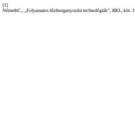
[1]
NémethC., „Folyamatos tűzihorganyozási technológiák”,
BKL
, köt. 