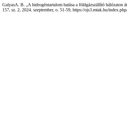
GalyasA. B. „A hidrogéntartalom hatása a földgázszállító hálózaton á
157, sz. 2, 2024. szeptember, o. 51-59, https://ojs3.mtak.hu/index.php