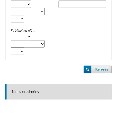
Publikált ez előtt
Keresés
Nincs eredmény