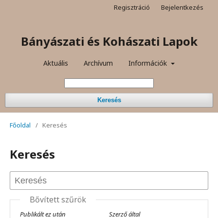
Regisztráció
Bejelentkezés
Bányászati és Kohászati Lapok
Aktuális
Archívum
Információk
Keresés
Főoldal
/
Keresés
Keresés
Bővített szűrök
Publikált ez után
Szerző által