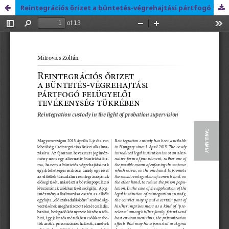
Reintegrációs őrizet a büntetés-végrehajtási pártfogó felügyelői tevékenység tükrében