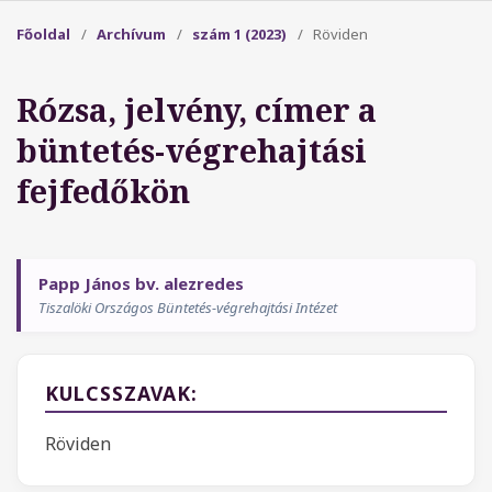
Főoldal
/
Archívum
/
szám 1 (2023)
/
Röviden
Rózsa, jelvény, címer a
büntetés-végrehajtási
fejfedőkön
Papp János bv. alezredes
Tiszalöki Országos Büntetés-végrehajtási Intézet
KULCSSZAVAK:
Röviden