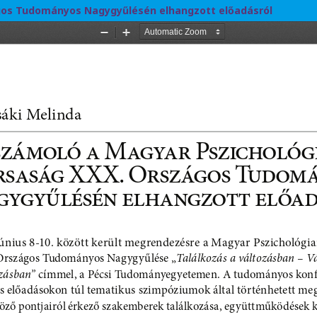
ágos Tudományos Nagygyűlésén elhangzott előadásról