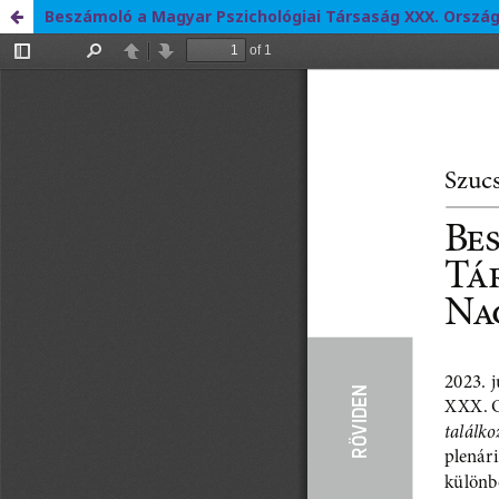
Beszámoló a Magyar Pszichológiai Társaság XXX. Orsz