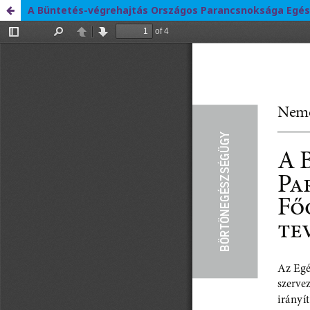
A Büntetés-végrehajtás Országos Parancsnoksága Egé