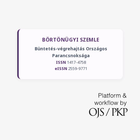
BÖRTÖNÜGYI SZEMLE
Büntetés-végrehajtás Országos
Parancsnoksága
ISSN
1417-4758
eISSN
2559-9771