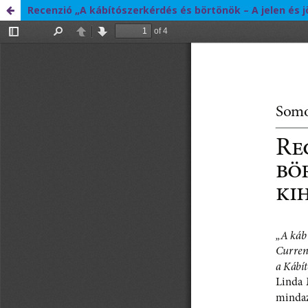
Recenzió „A kábítószerkérdés és börtönök – A jelen és j