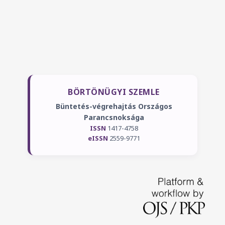
BÖRTÖNÜGYI SZEMLE
Büntetés-végrehajtás Országos
Parancsnoksága
ISSN
1417-4758
eISSN
2559-9771