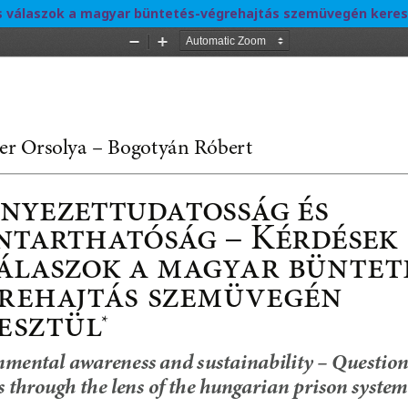
s válaszok a magyar büntetés-végrehajtás szemüvegén keres