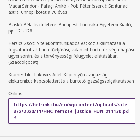
Madai Sándor - Pallagi Anikó - Polt Péter (szerk.): Sic itur ad
astra: Ünnepi kötet a 70 éves
Blaskó Béla tiszteletére. Budapest: Ludovika Egyetemi Kiadó,
pp. 121-128.
Hersics Zsolt: A telekommunikációs eszköz alkalmazása a
fogvatartottak büntetőeljárási, valamint büntetés-végrehajtási
ügyei során, és a törvényességi felügyelet ellátásában.
(Szakdolgozat)
Krámer Lili - Lukovics Adél: Képernyőn az igazság -
elektronikus kapcsolattartás a büntető igazságszolgáltatásban
Online:
https://helsinki.hu/en/wpcontent/uploads/site
s/2/2020/11/HHC_remote_justice_HUN_211130.pd
f