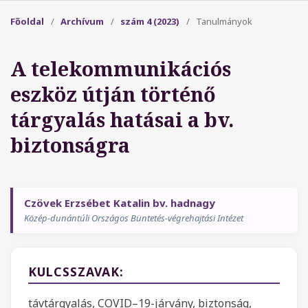
Főoldal
/
Archívum
/
szám 4 (2023)
/
Tanulmányok
A telekommunikációs
eszköz útján történő
tárgyalás hatásai a bv.
biztonságra
Czövek Erzsébet Katalin bv. hadnagy
Közép-dunántúli Országos Büntetés-végrehajtási Intézet
KULCSSZAVAK:
távtárgyalás, COVID–19-járvány, biztonság,