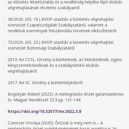
az előzetes letartóztatás és a rendbírság helyébe lépő elzárás
végrehajtásának részletes szabályairól
36/2020. (VII. 16.) BVOP utasítás a büntetés-végrehajtási
szervezet Csapatszolgálati Szabályzatáról, valamint a
rendkívüli események felszámolási terveinek elkészítéséről
72/2020. (XII. 23.) BVOP utasítás a büntetés-végrehajtási
szervezet Biztonsági Szabályzatáról
2013. évi CCXL. törvény a büntetések, az intézkedések, egyes
kényszerintézkedések és a szabálysértési elzárás
végrehajtásáról
2017. évi XC. törvény a büntetőeljárásról
Bogotyán Róbert (2022): A reintegrációs őrizet garanciaelemei.
In: Magyar Rendészet 22:3 pp. 131-144.
https://doi.org/10.32577/mr.2022.3.8
Czenczer Orsolya (2020): Őrizzük is meg nem is...: A
reintegrációs őrizet jogintézményének hazai aspektusai. In: