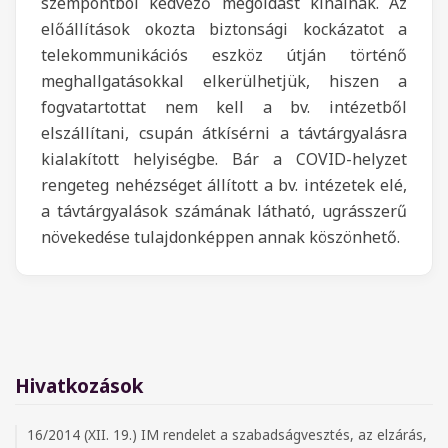
szempontból kedvező megoldást kínálnak. Az
előállítások okozta biztonsági kockázatot a
telekommunikációs eszköz útján történő
meghallgatásokkal elkerülhetjük, hiszen a
fogvatartottat nem kell a bv. intézetből
elszállítani, csupán átkísérni a távtárgyalásra
kialakított helyiségbe. Bár a COVID-helyzet
rengeteg nehézséget állított a bv. intézetek elé,
a távtárgyalások számának látható, ugrásszerű
növekedése tulajdonképpen annak köszönhető.
Hivatkozások
16/2014 (XII. 19.) IM rendelet a szabadságvesztés, az elzárás,