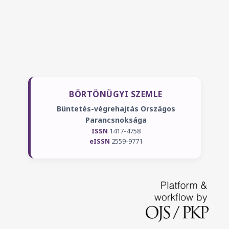
BÖRTÖNÜGYI SZEMLE
Büntetés-végrehajtás Országos
Parancsnoksága
ISSN
1417-4758
eISSN
2559-9771