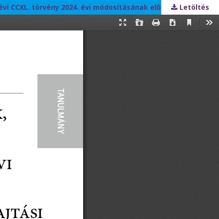
Letöltés
A büntetések, az intézkedések, egyes kényszerintézkedések és a szabálysértési elzárás végrehajtásáról szóló 2013. évi CCXL. törvény 2024. évi módosításának előzményei és háttere – A büntetés-végrehajtási szervezet megerősödése