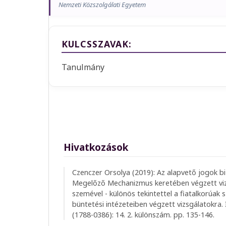
Nemzeti Közszolgálati Egyetem
KULCSSZAVAK:
Tanulmány
Hivatkozások
Czenczer Orsolya (2019): Az alapvető jogok b
Megelőző Mechanizmus keretében végzett viz
szemével - különös tekintettel a fiatalkorúak
büntetési intézeteiben végzett vizsgálatokra. 
(1788-0386): 14. 2. különszám. pp. 135-146.