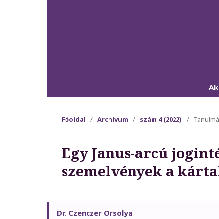
Ak
Főoldal
/
Archívum
/
szám 4 (2022)
/
Tanulm
Egy Janus-arcú jogin
szemelvények a kártal
Dr. Czenczer Orsolya