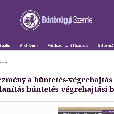
tuális
Archívum
Módszertani füzetek
Informá
ányok
tézmény a büntetés-végrehajtás
anítás büntetés-végrehajtási b