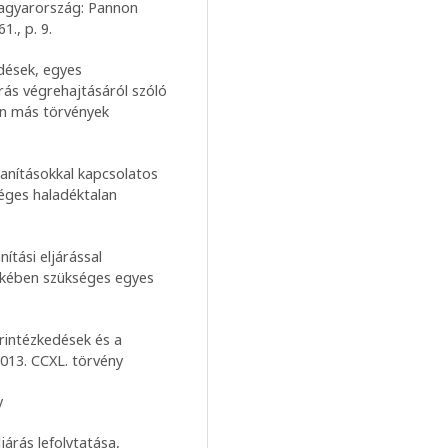
Magyarország: Pannon
., p. 9.
edések, egyes
rás végrehajtásáról szóló
an más törvények
lanításokkal kapcsolatos
éges haladéktalan
nítási eljárással
ekében szükséges egyes
rintézkedések és a
2013. CCXL. törvény
y
árás lefolytatása,