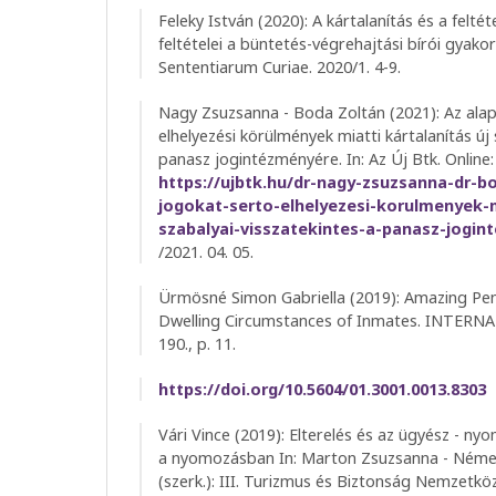
Feleky István (2020): A kártalanítás és a felt
feltételei a büntetés-végrehajtási bírói gyak
Sententiarum Curiae. 2020/1. 4-9.
Nagy Zsuzsanna - Boda Zoltán (2021): Az ala
elhelyezési körülmények miatti kártalanítás új 
panasz jogintézményére. In: Az Új Btk. Online:
https://ujbtk.hu/dr-nagy-zsuzsanna-dr-b
jogokat-serto-elhelyezesi-korulmenyek-m
szabalyai-visszatekintes-a-panasz-jogi
/2021. 04. 05.
Ürmösné Simon Gabriella (2019): Amazing Pena
Dwelling Circumstances of Inmates. INTERNAL
190., p. 11.
https://doi.org/10.5604/01.3001.0013.8303
Vári Vince (2019): Elterelés és az ügyész - n
a nyomozásban In: Marton Zsuzsanna - Német
(szerk.): III. Turizmus és Biztonság Nemzetk