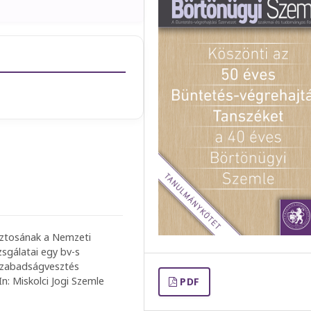
iztosának a Nemzeti
sgálatai egy bv-s
 szabadságvesztés
In: Miskolci Jogi Szemle
PDF