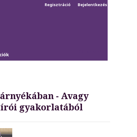
Regisztráció
Bejelentkezés
Keresés
ciók
 árnyékában - Avagy
írói gyakorlatából