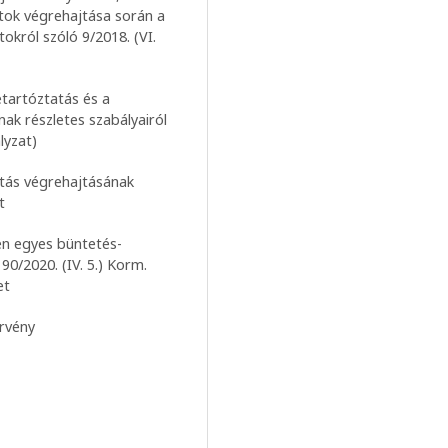
ok végrehajtása során a
okról szóló 9/2018. (VI.
etartóztatás és a
ak részletes szabályairól
lyzat)
atás végrehajtásának
t
en egyes büntetés-
90/2020. (IV. 5.) Korm.
et
örvény