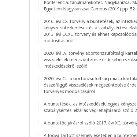
Konferencia: tanulmánykötet. Nagykanizsa, 
Egyetem Nagykanizsai Campus (2019) pp. 52-61
2016. évi CX. törvény a büntetések, az intézk
kényszerintézkedések és a szabálysértési elzá
2013. évi CCXL. törvény és ehhez kapcsolódó
módosításáról
2020. évi IV. törvény abörtönzsúfoltsági kárta
visszaélések megszüntetése érdekében szüks
intézkedésekről szóló
2020. évi CL. a börtönzsúfoltság miatti kártala
összefüggő visszaélések megszüntetése érd
törvények módosításáról
A büntetések, az intézkedések, egyes kénysze
szabálysértési elzárás végrehajtásáról szóló 
A büntetőeljárásról szóló 2017. évi XC. törvén
A fogva tartott személy esetében a büntetőelj