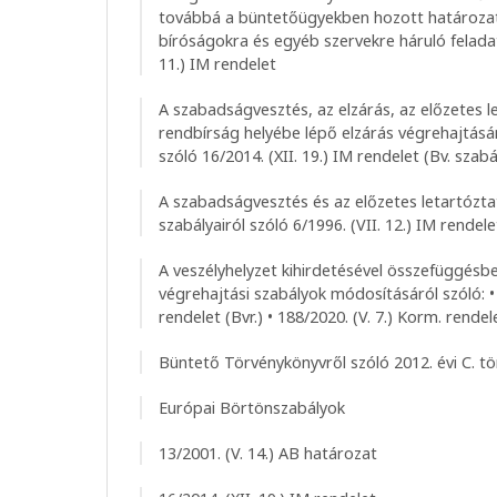
továbbá a büntetőügyekben hozott határozat
bíróságokra és egyéb szervekre háruló feladat
11.) IM rendelet
A szabadságvesztés, az elzárás, az előzetes l
rendbírság helyébe lépő elzárás végrehajtásán
szóló 16/2014. (XII. 19.) IM rendelet (Bv. szabá
A szabadságvesztés és az előzetes letartózt
szabályairól szóló 6/1996. (VII. 12.) IM rendele
A veszélyhelyzet kihirdetésével összefüggésb
végrehajtási szabályok módosításáról szóló: • 
rendelet (Bvr.) • 188/2020. (V. 7.) Korm. rendel
Büntető Törvénykönyvről szóló 2012. évi C. t
Európai Börtönszabályok
13/2001. (V. 14.) AB határozat