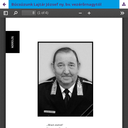
Búcsúzunk Lajtár József ny. bv. vezérőrnagytól