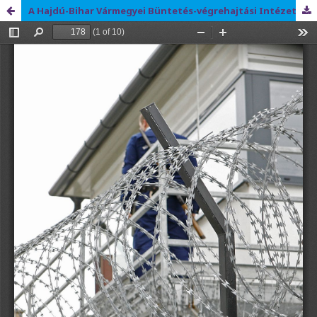
A Hajdú-Bihar Vármegyei Büntetés-végrehajtási Intézet története