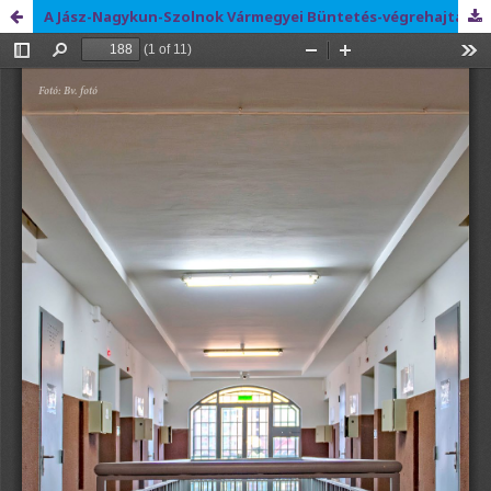
A Jász-Nagykun-Szolnok Vármegyei Büntetés-végrehajtási Intézet 130 éve – Történelem, identitás és társadalmi küldetés