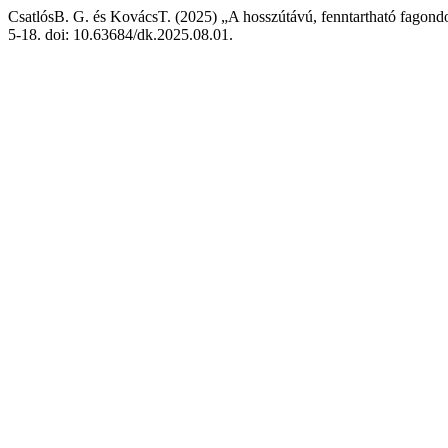
CsatlósB. G. és KovácsT. (2025) „A hosszútávú, fenntartható fagondo
5-18. doi: 10.63684/dk.2025.08.01.