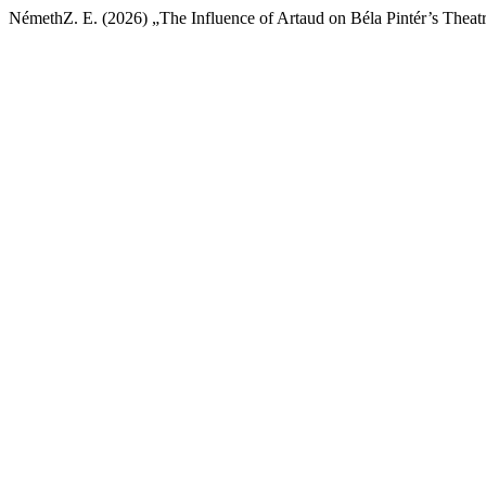
NémethZ. E. (2026) „The Influence of Artaud on Béla Pintér’s Theat