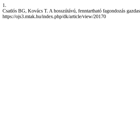
1.
Csatlós BG, Kovács T. A hosszútávú, fenntartható fagondozás gazdaság
https://ojs3.mtak.hu/index.php/dk/article/view/20170