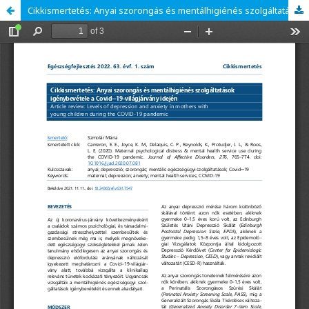
Cikkismertetés: Anyai szorongás és mentálhigiénés szolgáltatások igénybevétele a Covid─19-világjárvány idején