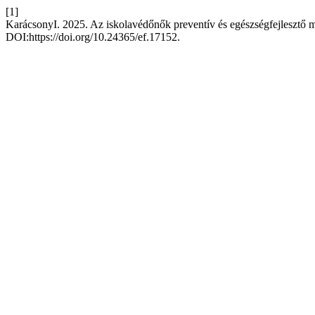
[1]
KarácsonyI. 2025. Az iskolavédőnők preventív és egészségfejlesztő 
DOI:https://doi.org/10.24365/ef.17152.