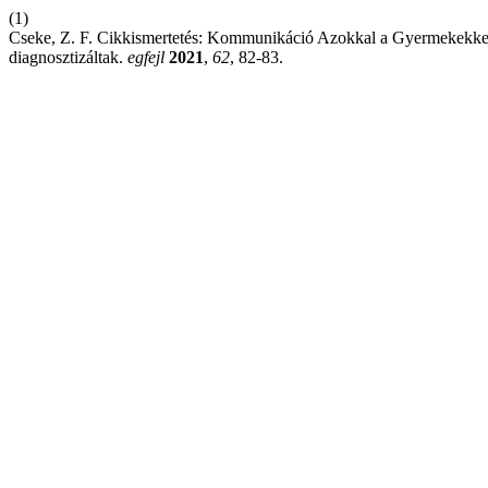
(1)
Cseke, Z. F. Cikkismertetés: Kommunikáció Azokkal a Gyermekekkel é
diagnosztizáltak.
egfejl
2021
,
62
, 82-83.