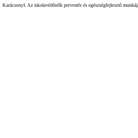
KarácsonyI. Az iskolavédőnők preventív és egészségfejlesztő munkáj