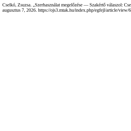
Cselkó, Zsuzsa. „Szerhasználat megelőzése — Szakértő válaszol: Cs
augusztus 7, 2026. https://ojs3.mtak.hu/index.php/egfejl/article/view/