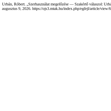
Urbán, Róbert. „Szerhasználat megelőzése — Szakértő válaszol: Urb
augusztus 9, 2026. https://ojs3.mtak.hu/index.php/egfejl/article/view/