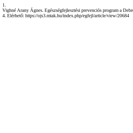
1.
Vighné Arany Ágnes. Egészségfejlesztési prevenciós program a Debrece
4. Elérhető: https://ojs3.mtak.hu/index.php/egfejl/article/view/20684