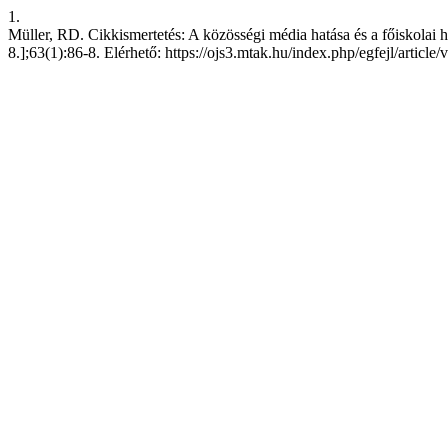
1.
Müller, RD. Cikkismertetés: A közösségi média hatása és a főiskolai ha
8.];63(1):86-8. Elérhető: https://ojs3.mtak.hu/index.php/egfejl/article