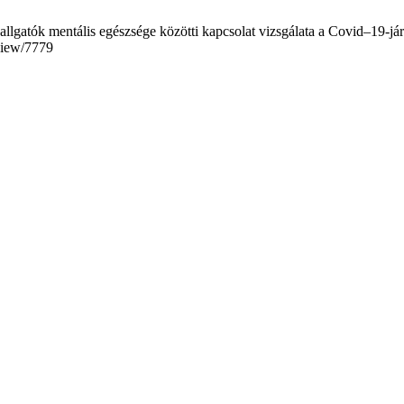
llgatók mentális egészsége közötti kapcsolat vizsgálata a Covid–19-járv
/view/7779