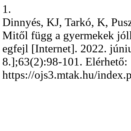
1.
Dinnyés, KJ, Tarkó, K, Pusz
Mitől függ a gyermekek jól
egfejl [Internet]. 2022. jún
8.];63(2):98-101. Elérhető:
https://ojs3.mtak.hu/index.