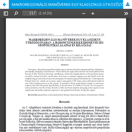
MAKROREGIONÁLIS MANŐVEREK EGY KLASSZIKUS ÜTKÖZŐZÓNÁBAN: A HÁROM TENGER KEZDEMÉNYEZÉS GEOPOLITIKAI ALAPJAI ÉS KILÁTÁSAI