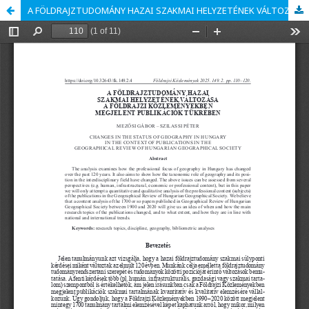
A FÖLDRAJZTUDOMÁNY HAZAI SZAKMAI HELYZETÉNEK VÁLTOZÁSA A FÖLDRAJZI KÖZLEMÉNYEKBEN MEGJELENT PUBLIKÁCIÓK TÜKRÉBEN