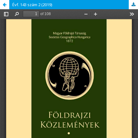
Évf. 143 szám 2 (2019)