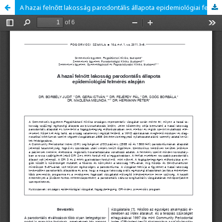
A hazai felnőtt lakosság parodontális állapota epidemiológiai felmérés alapján