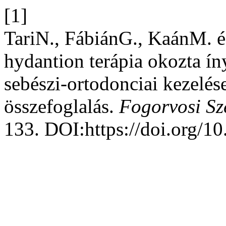
[1]
TariN., FábiánG., KaánM. és
hydantion terápia okozta ín
sebészi-ortodonciai kezelése
összefoglalás.
Fogorvosi Sz
133. DOI:https://doi.org/1