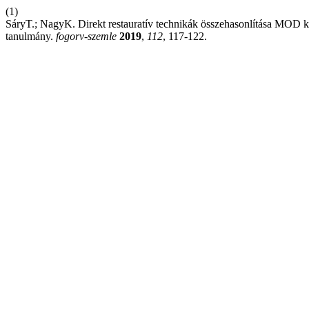
(1)
SáryT.; NagyK. Direkt restauratív technikák összehasonlítása MOD k
tanulmány.
fogorv-szemle
2019
,
112
, 117-122.