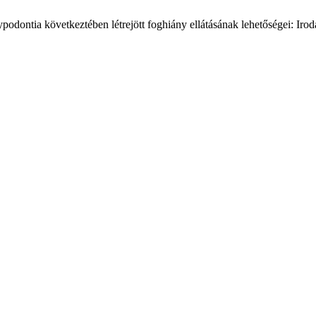
ontia következtében létrejött foghiány ellátásának lehetőségei: Iroda