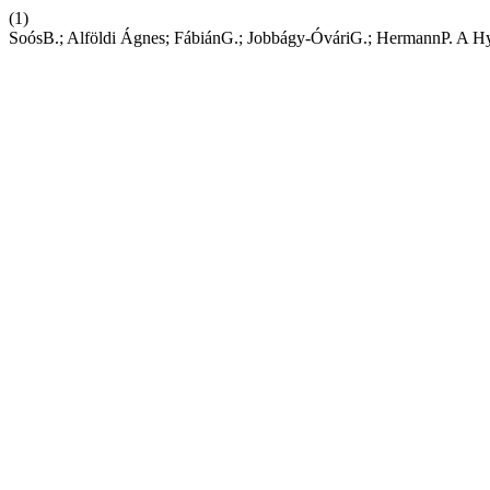
(1)
SoósB.; Alföldi Ágnes; FábiánG.; Jobbágy-ÓváriG.; HermannP. A Hypod