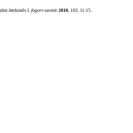
lmi áttekintés I.
fogorv-szemle
2010
,
103
, 11-15.