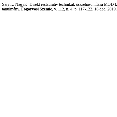
SáryT.; NagyK. Direkt restauratív technikák összehasonlítása MOD ka
tanulmány.
Fogorvosi Szemle
, v. 112, n. 4, p. 117-122, 16 dec. 2019.