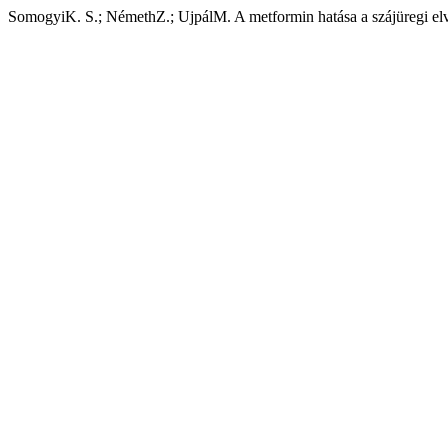
SomogyiK. S.; NémethZ.; UjpálM. A metformin hatása a szájüregi el