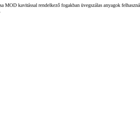
tása MOD kavitással rendelkező fogakban üvegszálas anyagok felhaszná
.