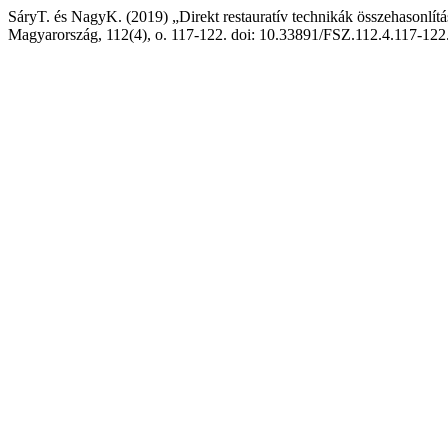
SáryT. és NagyK. (2019) „Direkt restauratív technikák összehasonlí
Magyarország, 112(4), o. 117-122. doi: 10.33891/FSZ.112.4.117-122