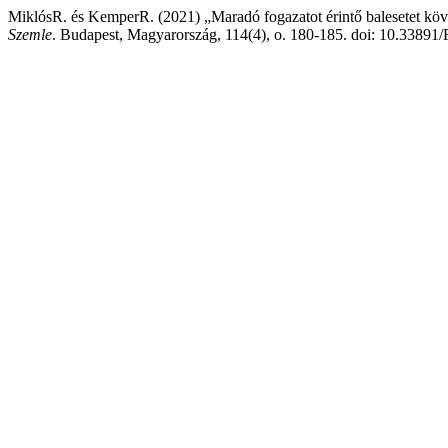
MiklósR. és KemperR. (2021) „Maradó fogazatot érintő balesetet köve
Szemle
. Budapest, Magyarország, 114(4), o. 180-185. doi: 10.33891