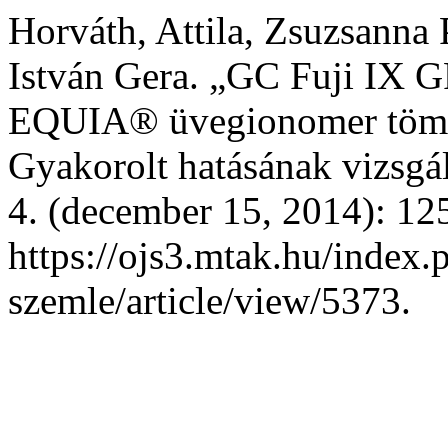
Horváth, Attila, Zsuzsanna
István Gera. „GC Fuji IX
EQUIA® üvegionomer tömőa
Gyakorolt hatásának vizsgá
4. (december 15, 2014): 125
https://ojs3.mtak.hu/index.
szemle/article/view/5373.