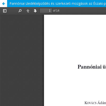
Pannóniai üledékképződés és szerkezeti mozgások az Északi-pi